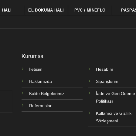
M HALI
EL DOKUMA HALI
PVC / MINEFLO
PASPA
Kurumsal
İletişim
Hesabım
Hakkımızda
Siparişlerim
Kalite Belgelerimiz
İade ve Geri Ödeme
Politikası
Referanslar
Kullanıcı ve Gizlilik
Sözleşmesi