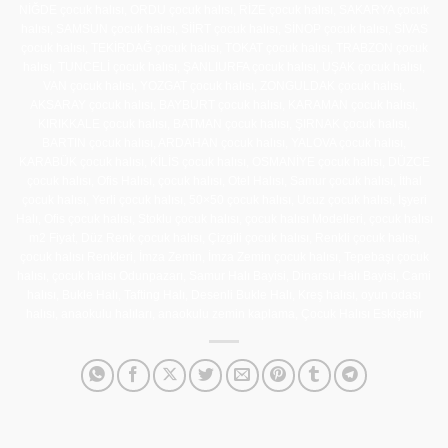
NİĞDE çocuk halısı, ORDU çocuk halısı, RİZE çocuk halısı, SAKARYA çocuk
halısı, SAMSUN çocuk halısı, SİİRT çocuk halısı, SİNOP çocuk halısı, SİVAS
çocuk halısı, TEKİRDAĞ çocuk halısı, TOKAT çocuk halısı, TRABZON çocuk
halısı, TUNCELİ çocuk halısı, ŞANLIURFA çocuk halısı, UŞAK çocuk halısı,
VAN çocuk halısı, YOZGAT çocuk halısı, ZONGULDAK çocuk halısı,
AKSARAY çocuk halısı, BAYBURT çocuk halısı, KARAMAN çocuk halısı,
KIRIKKALE çocuk halısı, BATMAN çocuk halısı, ŞIRNAK çocuk halısı,
BARTIN çocuk halısı, ARDAHAN çocuk halısı, YALOVA çocuk halısı,
KARABÜK çocuk halısı, KİLİS çocuk halısı, OSMANİYE çocuk halısı, DÜZCE
çocuk halısı, Ofis Halısı, çocuk halısı, Otel Halısı, Samur çocuk halısı, İthal
çocuk halısı, Yerli çocuk halısı, 50×50 çocuk halısı, Ucuz çocuk halısı, İşyeri
Halı, Ofis çocuk halısı, Stoklu çocuk halısı, çocuk halısı Modelleri, çocuk halısı
m2 Fiyat, Düz Renk çocuk halısı, Çizgili çocuk halısı, Renkli çocuk halısı,
çocuk halısı Renkleri, İmza Zemin, İmza Zemin çocuk halısı, Tepebaşı çocuk
halısı, çocuk halısı Odunpazarı, Samur Halı Bayisi, Dinarsu Halı Bayisi, Cami
halısı, Bukle Halı, Tafting Halı, Desenli Bukle Halı, Kreş halısı, oyun odası
halısı, anaokulu halıları, anaokulu zemin kaplama, Çocuk Halısı Eskişehir