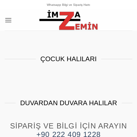
İçeriğe
Whatsapp Bilgi ve Sipariş Hattı
atla
ÇOCUK HALILARI
DUVARDAN DUVARA HALILAR
SIPARIŞ VE BILGI İÇIN ARAYIN
+90 222 409 1228