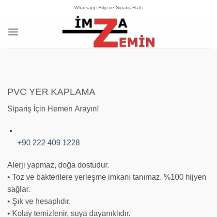
İçeriğe
Whatsapp Bilgi ve Sipariş Hattı
atla
PVC YER KAPLAMA
Sipariş İçin Hemen Arayın!
+90 222 409 1228
Alerji yapmaz, doğa dostudur.
• Toz ve bakterilere yerleşme imkanı tanımaz. %100 hijyen
sağlar.
• Şık ve hesaplıdır.
• Kolay temizlenir, suya dayanıklıdır.