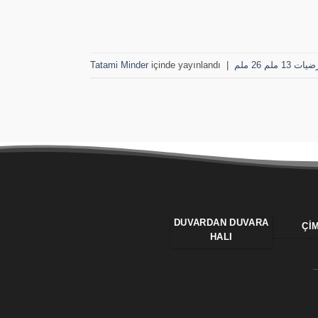
Tatami Minder
içinde yayınlandı
|
لم 26 ملم
DUVARDAN DUVARA
ÇI
HALI