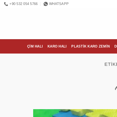
İçeriğe
+90 532 054 5766
WHATSAPP
atla
ÇIM HALI
KARO HALI
PLASTIK KARO ZEMIN
D
ETIK