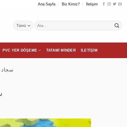
Ana Sayfa
Biz Kimiz?
İletişim
Ara:
PVC YER DÖŞEME
TATAMI MINDER
İLETIŞIM
سجاد اسف
سج