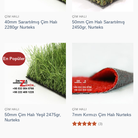
ÇIM HALI
ÇIM HALI
40mm Sarartılmış Çim Halı
50mm Çim Halı Sarartılmış
2280gr Nurteks
2450gr, Nurteks
En Popüler
ÇIM HALI
ÇIM HALI
50mm Çim Halı Yeşil 2475gr,
7mm Kırmızı Çim Halı Nurteks
Nurteks
(3)
5 üzerinden
5
oy aldı