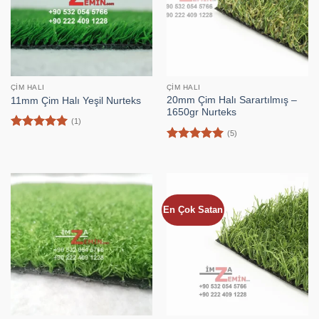
ÇIM HALI
ÇIM HALI
20mm Çim Halı Sarartılmış –
11mm Çim Halı Yeşil Nurteks
1650gr Nurteks
(1)
(5)
5 üzerinden
5
oy aldı
5 üzerinden
5
oy aldı
En Çok Satan