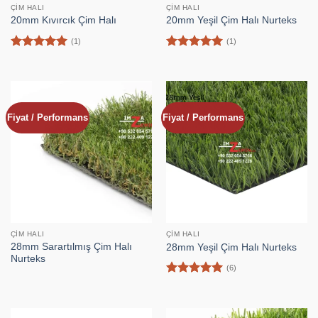
ÇIM HALI
ÇIM HALI
20mm Kıvırcık Çim Halı
20mm Yeşil Çim Halı Nurteks
(1)
(1)
5 üzerinden
5 üzerinden
5
oy aldı
5
oy aldı
Fiyat / Performans
Fiyat / Performans
ÇIM HALI
ÇIM HALI
28mm Sarartılmış Çim Halı
28mm Yeşil Çim Halı Nurteks
Nurteks
(6)
5 üzerinden
5
oy aldı