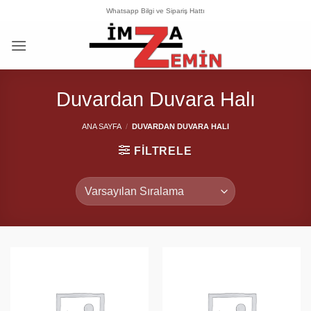
İçeriğe
Whatsapp Bilgi ve Sipariş Hattı
atla
Duvardan Duvara Halı
ANA SAYFA
/
DUVARDAN DUVARA HALI
FILTRELE