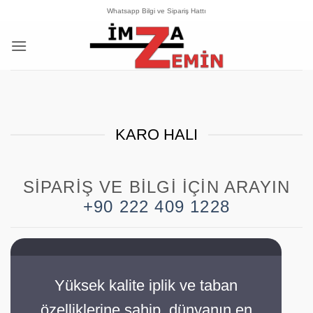
İçeriğe
Whatsapp Bilgi ve Sipariş Hattı
atla
KARO HALI
SIPARIŞ VE BILGI İÇIN ARAYIN
+90 222 409 1228
Yüksek kalite iplik ve taban
özelliklerine sahip, dünyanın en