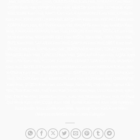
Halı, GİRESUN Karo Halı, GÜMÜŞHANE Karo Halı, HAKKARİ Karo Halı,
HATAY Karo Halı, ISPARTA Karo Halı, MERSİN Karo Halı, İSTANBUL Karo
Halı, İZMİR Karo Halı, KARS Karo Halı, KASTAMONU Karo Halı, KAYSERİ
Karo Halı, KIRKLARELİ Karo Halı, KIRŞEHİR Karo Halı, KOCAELİ Karo Halı,
KONYA Karo Halı, KÜTAHYA Karo Halı, MALATYA Karo Halı, MANİSA Karo
Halı, KAHRAMANMARAŞ Karo Halı, MARDİN Karo Halı, MUĞLA Karo Halı,
MUŞ Karo Halı, NEVŞEHİR Karo Halı, NİĞDE Karo Halı, ORDU Karo Halı,
RİZE Karo Halı, SAKARYA Karo Halı, SAMSUN Karo Halı, SİİRT Karo Halı,
SİNOP Karo Halı, SİVAS Karo Halı, TEKİRDAĞ Karo Halı, TOKAT Karo Halı,
TRABZON Karo Halı, TUNCELİ Karo Halı, ŞANLIURFA Karo Halı, UŞAK Karo
Halı, VAN Karo Halı, YOZGAT Karo Halı, ZONGULDAK Karo Halı, AKSARAY
Karo Halı, BAYBURT Karo Halı, KARAMAN Karo Halı, KIRIKKALE Karo Halı,
BATMAN Karo Halı, ŞIRNAK Karo Halı, BARTIN Karo Halı, ARDAHAN Karo
Halı, YALOVA Karo Halı, KARABÜK Karo Halı, KİLİS Karo Halı, OSMANİYE
Karo Halı, DÜZCE Karo Halı, Ofis Halısı, Karo Halı, Otel Halısı, Samur Karo
Halı, İthal Karo Halı, Yerli Karo Halı, 50×50 Karo Halı, Ucuz Karo Halı, İşyeri
Halı, Ofis Karo Halı, Stoklu Karo Halı, Karo Halı Modelleri, Karo Halı m2 Fiyat,
Düz Renk Karo Halı, Çizgili Karo Halı, Renkli Karo Halı, Karo Halı Renkleri,
İmza Zemin, İmza Zemin Karo Halı, Tepebaşı Karo Halı, Karo Halı
Odunpazarı,50x50cm Karo Halı Eskişehir