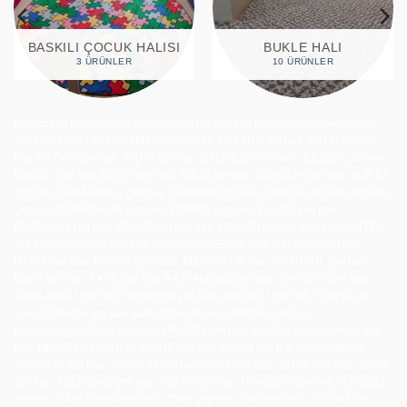
BASKILI ÇOCUK HALISI
BUKLE HALI
3 ÜRÜNLER
10 ÜRÜNLER
Kırmızı çim halı, ADANA çim halı, ADIYAMAN çim halı, AFYONKARAHİSAR
çim halı, AĞRI çim halı, AMASYA çim halı, ANKARA çim halı, ANTALYA çim
halı, ARTVİN çim halı, AYDIN çim halı, BALIKESİR çim halı, BİLECİK çim halı,
BİNGÖL çim halı, BİTLİS çim halı, BOLU çim halı, BURDUR çim halı, BURSA
çim halı, ÇANAKKALE çim halı, ÇANKIRI çim halı, ÇORUM çim halı, DENİZLİ
çim halı, DİYARBAKIR çim halı, EDİRNE çim halı, ELAZIĞ çim halı,
ERZİNCAN çim halı, ERZURUM çim halı, ESKİŞEHİR çim halı, GAZİANTEP
çim halı, GİRESUN çim halı, GÜMÜŞHANE çim halı, HAKKARİ çim halı,
HATAY çim halı, ISPARTA çim halı, MERSİN çim halı, İSTANBUL çim halı,
İZMİR çim halı, KARS çim halı, KASTAMONU çim halı, KAYSERİ çim halı,
KIRKLARELİ çim halı, KIRŞEHİR çim halı, KOCAELİ çim halı, KONYA çim
halı, KÜTAHYA çim halı, MALATYA çim halı, MANİSA çim halı,
KAHRAMANMARAŞ çim halı, MARDİN çim halı, MUĞLA çim halı, MUŞ çim
halı, NEVŞEHİR çim halı, NİĞDE çim halı, ORDU çim halı, RİZE çim halı,
SAKARYA çim halı, SAMSUN çim halı, SİİRT çim halı, SİNOP çim halı, SİVAS
çim halı, TEKİRDAĞ çim halı, TOKAT çim halı, TRABZON çim halı, TUNCELİ
çim halı, ŞANLIURFA çim halı, UŞAK çim halı, VAN çim halı, YOZGAT çim