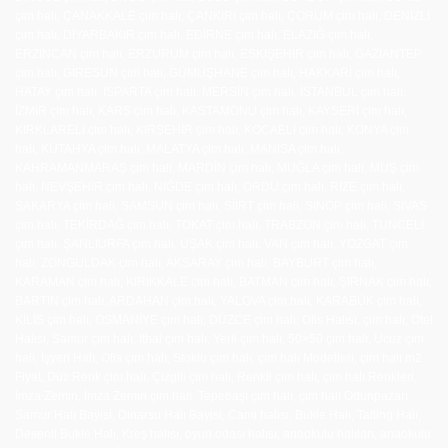
çim halı, ÇANAKKALE çim halı, ÇANKIRI çim halı, ÇORUM çim halı, DENİZLİ
çim halı, DİYARBAKIR çim halı, EDİRNE çim halı, ELAZIĞ çim halı,
ERZİNCAN çim halı, ERZURUM çim halı, ESKİŞEHİR çim halı, GAZİANTEP
çim halı, GİRESUN çim halı, GÜMÜŞHANE çim halı, HAKKARİ çim halı,
HATAY çim halı, ISPARTA çim halı, MERSİN çim halı, İSTANBUL çim halı,
İZMİR çim halı, KARS çim halı, KASTAMONU çim halı, KAYSERİ çim halı,
KIRKLARELİ çim halı, KIRŞEHİR çim halı, KOCAELİ çim halı, KONYA çim
halı, KÜTAHYA çim halı, MALATYA çim halı, MANİSA çim halı,
KAHRAMANMARAŞ çim halı, MARDİN çim halı, MUĞLA çim halı, MUŞ çim
halı, NEVŞEHİR çim halı, NİĞDE çim halı, ORDU çim halı, RİZE çim halı,
SAKARYA çim halı, SAMSUN çim halı, SİİRT çim halı, SİNOP çim halı, SİVAS
çim halı, TEKİRDAĞ çim halı, TOKAT çim halı, TRABZON çim halı, TUNCELİ
çim halı, ŞANLIURFA çim halı, UŞAK çim halı, VAN çim halı, YOZGAT çim
halı, ZONGULDAK çim halı, AKSARAY çim halı, BAYBURT çim halı,
KARAMAN çim halı, KIRIKKALE çim halı, BATMAN çim halı, ŞIRNAK çim halı,
BARTIN çim halı, ARDAHAN çim halı, YALOVA çim halı, KARABÜK çim halı,
KİLİS çim halı, OSMANİYE çim halı, DÜZCE çim halı, Ofis Halısı, çim halı, Otel
Halısı, Samur çim halı, İthal çim halı, Yerli çim halı, 50×50 çim halı, Ucuz çim
halı, İşyeri Halı, Ofis çim halı, Stoklu çim halı, çim halı Modelleri, çim halı m2
Fiyat, Düz Renk çim halı, Çizgili çim halı, Renkli çim halı, çim halı Renkleri,
İmza Zemin, İmza Zemin çim halı, Tepebaşı çim halı, çim halı Odunpazarı,
Samur Halı Bayisi, Dinarsu Halı Bayisi, Cami halısı, Bukle Halı, Tafting Halı,
Desenli Bukle Halı, Kreş halısı, oyun odası halısı, anaokulu halıları, anaokulu