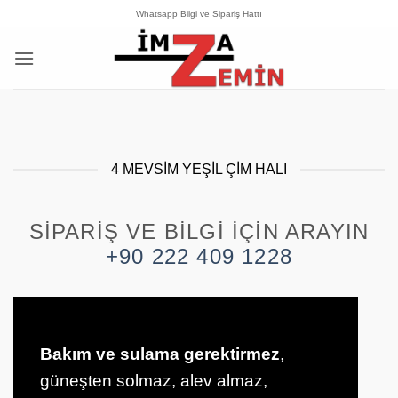
İçeriğe
Whatsapp Bilgi ve Sipariş Hattı
atla
4 MEVSIM YEŞIL ÇIM HALI
SIPARIŞ VE BILGI İÇIN ARAYIN
+90 222 409 1228
Bakım ve sulama gerektirmez
,
güneşten solmaz, alev almaz,