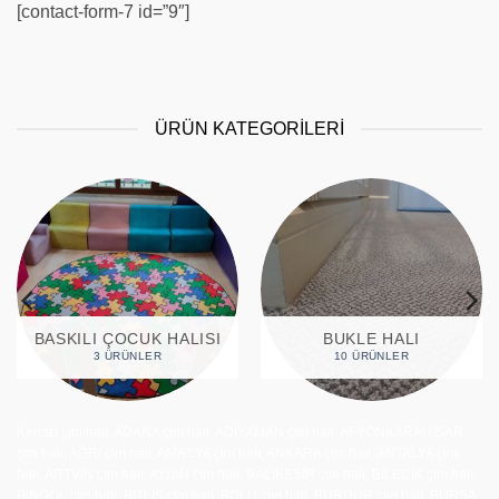
[contact-form-7 id=”9″]
ÜRÜN KATEGORİLERİ
BUKLE HALI
CAMI HALISI
10 ÜRÜNLER
27 ÜRÜNLER
Kırmızı çim halı, ADANA çim halı, ADIYAMAN çim halı, AFYONKARAHİSAR
çim halı, AĞRI çim halı, AMASYA çim halı, ANKARA çim halı, ANTALYA çim
halı, ARTVİN çim halı, AYDIN çim halı, BALIKESİR çim halı, BİLECİK çim halı,
BİNGÖL çim halı, BİTLİS çim halı, BOLU çim halı, BURDUR çim halı, BURSA