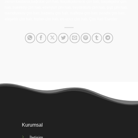
zemin kaplama,bağcılar çim halı, küçükçekmece çim halı, başakşehir çim
halı, bakırköy çim halı, esenyurt çim halı, beylikdüzü çim halı, şişli çim halı,
mecidiyeköy çim halı, kadıköy çim halı, maltepe çim halı, pendik çim halı,
ataşehir çim halı, toptan çim halı, en ucuz çim halı, Çim Halı Esenler
Kurumsal
İletişim