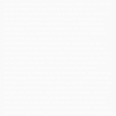
çim halı, ÇANAKKALE çim halı, ÇANKIRI çim halı, ÇORUM çim halı, DENİZLİ
çim halı, DİYARBAKIR çim halı, EDİRNE çim halı, ELAZIĞ çim halı,
ERZİNCAN çim halı, ERZURUM çim halı, ESKİŞEHİR çim halı, GAZİANTEP
çim halı, GİRESUN çim halı, GÜMÜŞHANE çim halı, HAKKARİ çim halı,
HATAY çim halı, ISPARTA çim halı, MERSİN çim halı, İSTANBUL çim halı,
İZMİR çim halı, KARS çim halı, KASTAMONU çim halı, KAYSERİ çim halı,
KIRKLARELİ çim halı, KIRŞEHİR çim halı, KOCAELİ çim halı, KONYA çim
halı, KÜTAHYA çim halı, MALATYA çim halı, MANİSA çim halı,
KAHRAMANMARAŞ çim halı, MARDİN çim halı, MUĞLA çim halı, MUŞ çim
halı, NEVŞEHİR çim halı, NİĞDE çim halı, ORDU çim halı, RİZE çim halı,
SAKARYA çim halı, SAMSUN çim halı, SİİRT çim halı, SİNOP çim halı, SİVAS
çim halı, TEKİRDAĞ çim halı, TOKAT çim halı, TRABZON çim halı, TUNCELİ
çim halı, ŞANLIURFA çim halı, UŞAK çim halı, VAN çim halı, YOZGAT çim
halı, ZONGULDAK çim halı, AKSARAY çim halı, BAYBURT çim halı,
KARAMAN çim halı, KIRIKKALE çim halı, BATMAN çim halı, ŞIRNAK çim halı,
BARTIN çim halı, ARDAHAN çim halı, YALOVA çim halı, KARABÜK çim halı,
KİLİS çim halı, OSMANİYE çim halı, DÜZCE çim halı, Ofis Halısı, çim halı, Otel
Halısı, Samur çim halı, İthal çim halı, Yerli çim halı, 50×50 çim halı, Ucuz çim
halı, İşyeri Halı, Ofis çim halı, Stoklu çim halı, çim halı Modelleri, çim halı m2
Fiyat, Düz Renk çim halı, Çizgili çim halı, Renkli çim halı, çim halı Renkleri,
İmza Zemin, İmza Zemin çim halı, Tepebaşı çim halı, çim halı Odunpazarı,
Samur Halı Bayisi, Dinarsu Halı Bayisi, Cami halısı, Bukle Halı, Tafting Halı,
Desenli Bukle Halı, Kreş halısı, oyun odası halısı, anaokulu halıları, anaokulu