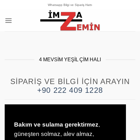
İçeriğe
Whatsapp Bilgi ve Sipariş Hattı
atla
4 MEVSIM YEŞIL ÇIM HALI
SIPARIŞ VE BILGI İÇIN ARAYIN
+90 222 409 1228
Bakım ve sulama gerektirmez
,
güneşten solmaz, alev almaz,