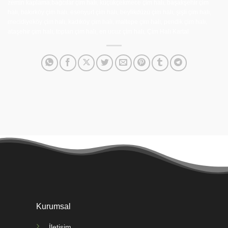
zemin kaplama,bağcılar çim halı, küçükçekmece çim halı, başakşehir çim
halı, bakırköy çim halı, esenyurt çim halı, beylikdüzü çim halı, şişli çim halı,
mecidiyeköy çim halı, kadıköy çim halı, maltepe çim halı, pendik çim halı,
ataşehir çim halı, toptan çim halı, en ucuz çim halı, Çim Halı Kartal
Kurumsal
İletişim