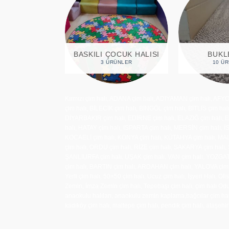
DETAILING KARO
DUV
ÇIM HALI
ZEMIN
14 ÜRÜNLER
13 ÜRÜNLER
Kırmızı çim halı, ADANA çim halı, ADIYAMAN çim halı, AFY
çim halı, BİLECİK çim halı, BİNGÖL çim halı, BİTLİS çim 
DİYARBAKIR çim halı, EDİRNE çim halı, ELAZIĞ çim halı
halı, HATAY çim halı, ISPARTA çim halı, MERSİN çim halı,
KOCAELİ çim halı, KONYA çim halı, KÜTAHYA çim halı, M
çim halı, ORDU çim halı, RİZE çim halı, SAKARYA çim halı,
ŞANLIURFA çim halı, UŞAK çim halı, VAN çim halı, YOZGA
çim halı, BARTIN çim halı, ARDAHAN çim halı, YALOVA çim hal
Yerli çim halı, 50×50 çim halı, Ucuz çim halı, İşyeri Halı, Ofi
Zemin, İmza Zemin çim halı, Tepebaşı çim halı, çim halı Odun
anaokulu halıları, anaokulu zemin kaplama,bağcılar çim halı,
kadıköy çim halı, maltepe çim halı, pendik çim halı, ataşehir