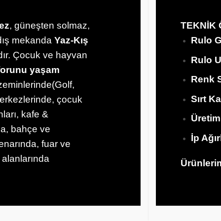
ez
, güneşten solmaz,
TEKNİK 
e dış mekanda
Yaz-Kış
Rulo G
ydır. Çocuk ve hayvan
Rulo 
forunu yaşam
Renk S
zeminlerinde(Golf,
Sırt
Ka
merkezlerinde, çocuk
ları, kafe &
Üretim
da, bahçe ve
İp Ağır
kenarında, fuar ve
 alanlarında
Ürünlerim