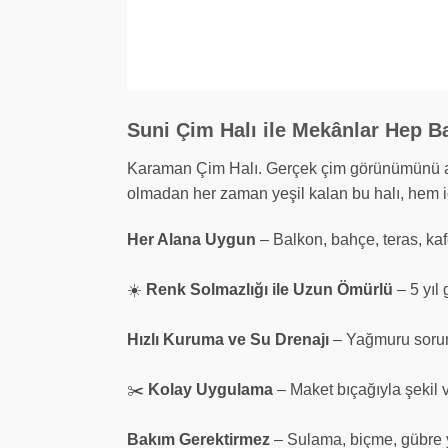
Suni Çim Halı ile Mekânlar Hep B
Karaman Çim Halı. Gerçek çim görünümünü arat
olmadan her zaman yeşil kalan bu halı, hem i
Her Alana Uygun
– Balkon, bahçe, teras, kaf
☀️
Renk Solmazlığı ile Uzun Ömürlü
– 5 yıl 
Hızlı Kuruma ve Su Drenajı
– Yağmuru sorun
✂️
Kolay Uygulama
– Maket bıçağıyla şekil
Bakım Gerektirmez
– Sulama, biçme, gübre 