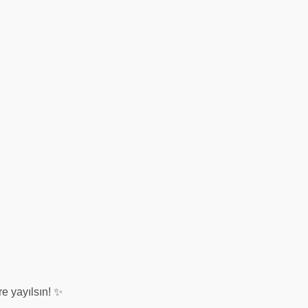
re yayılsın! ✨