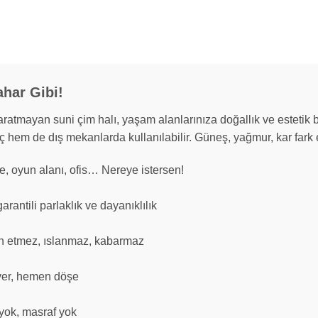
ahar Gibi!
mayan suni çim halı, yaşam alanlarınıza doğallık ve estetik bi
ç hem de dış mekanlarda kullanılabilir. Güneş, yağmur, kar fark
e, oyun alanı, ofis… Nereye istersen!
garantili parlaklık ve dayanıklılık
 etmez, ıslanmaz, kabarmaz
 ver, hemen döşe
yok, masraf yok