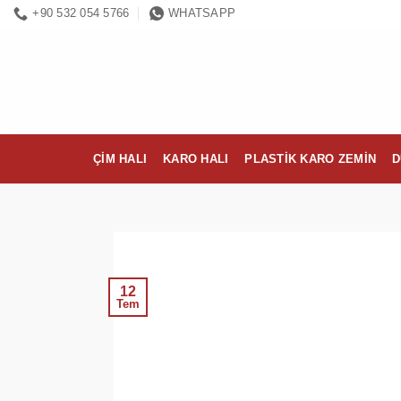
İçeriğe
+90 532 054 5766
WHATSAPP
atla
ÇIM HALI
KARO HALI
PLASTIK KARO ZEMIN
D
12
Tem