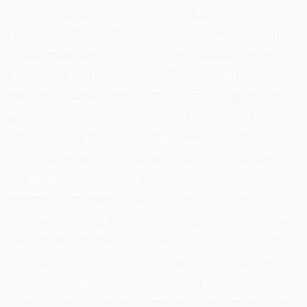
çim halı, ÇANAKKALE çim halı, ÇANKIRI çim halı, ÇORUM çim halı, DENİZLİ
çim halı, DİYARBAKIR çim halı, EDİRNE çim halı, ELAZIĞ çim halı,
ERZİNCAN çim halı, ERZURUM çim halı, ESKİŞEHİR çim halı, GAZİANTEP
çim halı, GİRESUN çim halı, GÜMÜŞHANE çim halı, HAKKARİ çim halı,
HATAY çim halı, ISPARTA çim halı, MERSİN çim halı, İSTANBUL çim halı,
İZMİR çim halı, KARS çim halı, KASTAMONU çim halı, KAYSERİ çim halı,
KIRKLARELİ çim halı, KIRŞEHİR çim halı, KOCAELİ çim halı, KONYA çim
halı, KÜTAHYA çim halı, MALATYA çim halı, MANİSA çim halı,
KAHRAMANMARAŞ çim halı, MARDİN çim halı, MUĞLA çim halı, MUŞ çim
halı, NEVŞEHİR çim halı, NİĞDE çim halı, ORDU çim halı, RİZE çim halı,
SAKARYA çim halı, SAMSUN çim halı, SİİRT çim halı, SİNOP çim halı, SİVAS
çim halı, TEKİRDAĞ çim halı, TOKAT çim halı, TRABZON çim halı, TUNCELİ
çim halı, ŞANLIURFA çim halı, UŞAK çim halı, VAN çim halı, YOZGAT çim
halı, ZONGULDAK çim halı, AKSARAY çim halı, BAYBURT çim halı,
KARAMAN çim halı, KIRIKKALE çim halı, BATMAN çim halı, ŞIRNAK çim halı,
BARTIN çim halı, ARDAHAN çim halı, YALOVA çim halı, KARABÜK çim halı,
KİLİS çim halı, OSMANİYE çim halı, DÜZCE çim halı, Ofis Halısı, çim halı, Otel
Halısı, Samur çim halı, İthal çim halı, Yerli çim halı, 50×50 çim halı, Ucuz çim
halı, İşyeri Halı, Ofis çim halı, Stoklu çim halı, çim halı Modelleri, çim halı m2
Fiyat, Düz Renk çim halı, Çizgili çim halı, Renkli çim halı, çim halı Renkleri,
İmza Zemin, İmza Zemin çim halı, Tepebaşı çim halı, çim halı Odunpazarı,
Samur Halı Bayisi, Dinarsu Halı Bayisi, Cami halısı, Bukle Halı, Tafting Halı,
Desenli Bukle Halı, Kreş halısı, oyun odası halısı, anaokulu halıları, anaokulu