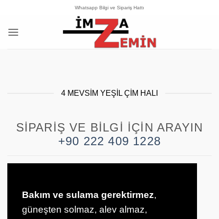
İçeriğe
Whatsapp Bilgi ve Sipariş Hattı
atla
4 MEVSIM YEŞIL ÇIM HALI
SIPARIŞ VE BILGI İÇIN ARAYIN
+90 222 409 1228
Bakım ve sulama gerektirmez
,
güneşten solmaz, alev almaz,