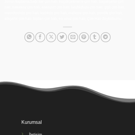
zemin kaplama,bağcılar çim halı, küçükçekmece çim halı, başakşehir çim
halı, bakırköy çim halı, esenyurt çim halı, beylikdüzü çim halı, şişli çim halı,
mecidiyeköy çim halı, kadıköy çim halı, maltepe çim halı, pendik çim halı,
ataşehir çim halı, toptan çim halı, en ucuz çim halı, Çim Halı Zeytinburnu
Kurumsal
İletişim