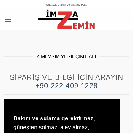
İçeriğe
Whatsapp Bilgi ve Sipariş Hattı
atla
4 MEVSIM YEŞIL ÇIM HALI
SIPARIŞ VE BILGI İÇIN ARAYIN
+90 222 409 1228
Bakım ve sulama gerektirmez
,
güneşten solmaz, alev almaz,