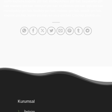
zemin kaplama,bağcılar çim halı, küçükçekmece çim halı, başakşehir çim
halı, bakırköy çim halı, esenyurt çim halı, beylikdüzü çim halı, şişli çim halı,
mecidiyeköy çim halı, kadıköy çim halı, maltepe çim halı, pendik çim halı,
ataşehir çim halı, toptan çim halı, en ucuz çim halı, Çim Halı Zeytinburnu
Kurumsal
İletişim