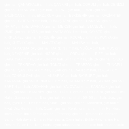
çim halı, ÇANAKKALE çim halı, ÇANKIRI çim halı, ÇORUM çim halı, DENİZLİ
çim halı, DİYARBAKIR çim halı, EDİRNE çim halı, ELAZIĞ çim halı,
ERZİNCAN çim halı, ERZURUM çim halı, ESKİŞEHİR çim halı, GAZİANTEP
çim halı, GİRESUN çim halı, GÜMÜŞHANE çim halı, HAKKARİ çim halı,
HATAY çim halı, ISPARTA çim halı, MERSİN çim halı, İSTANBUL çim halı,
İZMİR çim halı, KARS çim halı, KASTAMONU çim halı, KAYSERİ çim halı,
KIRKLARELİ çim halı, KIRŞEHİR çim halı, KOCAELİ çim halı, KONYA çim
halı, KÜTAHYA çim halı, MALATYA çim halı, MANİSA çim halı,
KAHRAMANMARAŞ çim halı, MARDİN çim halı, MUĞLA çim halı, MUŞ çim
halı, NEVŞEHİR çim halı, NİĞDE çim halı, ORDU çim halı, RİZE çim halı,
SAKARYA çim halı, SAMSUN çim halı, SİİRT çim halı, SİNOP çim halı, SİVAS
çim halı, TEKİRDAĞ çim halı, TOKAT çim halı, TRABZON çim halı, TUNCELİ
çim halı, ŞANLIURFA çim halı, UŞAK çim halı, VAN çim halı, YOZGAT çim
halı, ZONGULDAK çim halı, AKSARAY çim halı, BAYBURT çim halı,
KARAMAN çim halı, KIRIKKALE çim halı, BATMAN çim halı, ŞIRNAK çim halı,
BARTIN çim halı, ARDAHAN çim halı, YALOVA çim halı, KARABÜK çim halı,
KİLİS çim halı, OSMANİYE çim halı, DÜZCE çim halı, Ofis Halısı, çim halı, Otel
Halısı, Samur çim halı, İthal çim halı, Yerli çim halı, 50×50 çim halı, Ucuz çim
halı, İşyeri Halı, Ofis çim halı, Stoklu çim halı, çim halı Modelleri, çim halı m2
Fiyat, Düz Renk çim halı, Çizgili çim halı, Renkli çim halı, çim halı Renkleri,
İmza Zemin, İmza Zemin çim halı, Tepebaşı çim halı, çim halı Odunpazarı,
Samur Halı Bayisi, Dinarsu Halı Bayisi, Cami halısı, Bukle Halı, Tafting Halı,
Desenli Bukle Halı, Kreş halısı, oyun odası halısı, anaokulu halıları, anaokulu