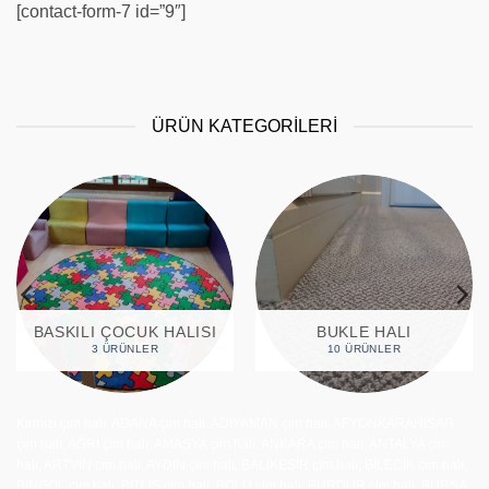
[contact-form-7 id=”9″]
ÜRÜN KATEGORİLERİ
BASKILI ÇOCUK HALISI
BUKLE HALI
3 ÜRÜNLER
10 ÜRÜNLER
Kırmızı çim halı, ADANA çim halı, ADIYAMAN çim halı, AFYONKARAHİSAR
çim halı, AĞRI çim halı, AMASYA çim halı, ANKARA çim halı, ANTALYA çim
halı, ARTVİN çim halı, AYDIN çim halı, BALIKESİR çim halı, BİLECİK çim halı,
BİNGÖL çim halı, BİTLİS çim halı, BOLU çim halı, BURDUR çim halı, BURSA