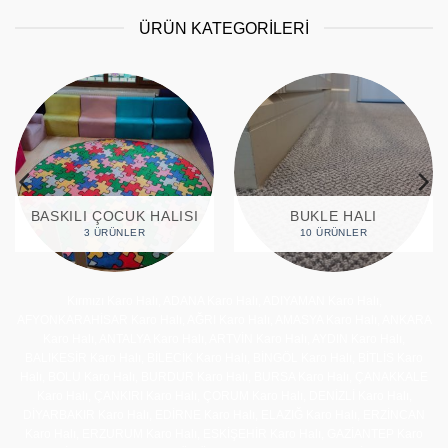
ÜRÜN KATEGORİLERİ
BASKILI ÇOCUK HALISI
BUKLE HALI
3 ÜRÜNLER
10 ÜRÜNLER
Kırmızı Karo Halı, ADANA Karo Halı, ADIYAMAN Karo Halı,
AFYONKARAHİSAR Karo Halı, AĞRI Karo Halı, AMASYA Karo Halı, ANKARA
Karo Halı, ANTALYA Karo Halı, ARTVİN Karo Halı, AYDIN Karo Halı,
BALIKESİR Karo Halı, BİLECİK Karo Halı, BİNGÖL Karo Halı, BİTLİS Karo
Halı, BOLU Karo Halı, BURDUR Karo Halı, BURSA Karo Halı, ÇANAKKALE
Karo Halı, ÇANKIRI Karo Halı, ÇORUM Karo Halı, DENİZLİ Karo Halı,
DİYARBAKIR Karo Halı, EDİRNE Karo Halı, ELAZIĞ Karo Halı, ERZİNCAN
Karo Halı, ERZURUM Karo Halı, ESKİŞEHİR Karo Halı, GAZİANTEP Karo