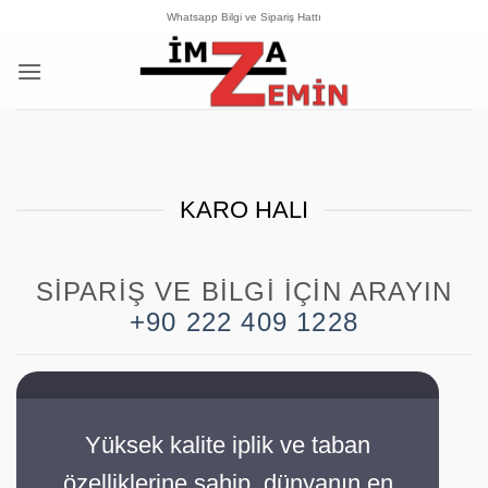
İçeriğe
Whatsapp Bilgi ve Sipariş Hattı
atla
KARO HALI
SIPARIŞ VE BILGI İÇIN ARAYIN
+90 222 409 1228
Yüksek kalite iplik ve taban
özelliklerine sahip, dünyanın en