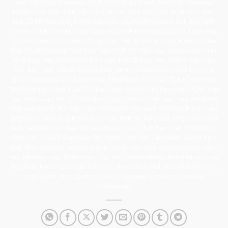
Halı, GİRESUN Karo Halı, GÜMÜŞHANE Karo Halı, HAKKARİ Karo Halı,
HATAY Karo Halı, ISPARTA Karo Halı, MERSİN Karo Halı, İSTANBUL Karo
Halı, İZMİR Karo Halı, KARS Karo Halı, KASTAMONU Karo Halı, KAYSERİ
Karo Halı, KIRKLARELİ Karo Halı, KIRŞEHİR Karo Halı, KOCAELİ Karo Halı,
KONYA Karo Halı, KÜTAHYA Karo Halı, MALATYA Karo Halı, MANİSA Karo
Halı, KAHRAMANMARAŞ Karo Halı, MARDİN Karo Halı, MUĞLA Karo Halı,
MUŞ Karo Halı, NEVŞEHİR Karo Halı, NİĞDE Karo Halı, ORDU Karo Halı,
RİZE Karo Halı, SAKARYA Karo Halı, SAMSUN Karo Halı, SİİRT Karo Halı,
SİNOP Karo Halı, SİVAS Karo Halı, TEKİRDAĞ Karo Halı, TOKAT Karo Halı,
TRABZON Karo Halı, TUNCELİ Karo Halı, ŞANLIURFA Karo Halı, UŞAK Karo
Halı, VAN Karo Halı, YOZGAT Karo Halı, ZONGULDAK Karo Halı, AKSARAY
Karo Halı, BAYBURT Karo Halı, KARAMAN Karo Halı, KIRIKKALE Karo Halı,
BATMAN Karo Halı, ŞIRNAK Karo Halı, BARTIN Karo Halı, ARDAHAN Karo
Halı, YALOVA Karo Halı, KARABÜK Karo Halı, KİLİS Karo Halı, OSMANİYE
Karo Halı, DÜZCE Karo Halı, Ofis Halısı, Karo Halı, Otel Halısı, Samur Karo
Halı, İthal Karo Halı, Yerli Karo Halı, 50×50 Karo Halı, Ucuz Karo Halı, İşyeri
Halı, Ofis Karo Halı, Stoklu Karo Halı, Karo Halı Modelleri, Karo Halı m2 Fiyat,
Düz Renk Karo Halı, Çizgili Karo Halı, Renkli Karo Halı, Karo Halı Renkleri,
İmza Zemin, İmza Zemin Karo Halı, Tepebaşı Karo Halı, Karo Halı
Odunpazarı