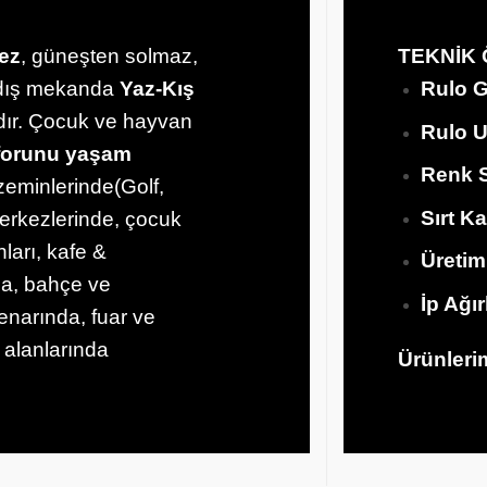
ez
, güneşten solmaz,
TEKNİK 
e dış mekanda
Yaz-Kış
Rulo G
ydır. Çocuk ve hayvan
Rulo 
forunu yaşam
Renk S
zeminlerinde(Golf,
Sırt
Ka
merkezlerinde, çocuk
ları, kafe &
Üretim
da, bahçe ve
İp Ağır
kenarında, fuar ve
 alanlarında
Ürünlerim