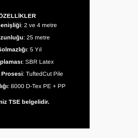
ÖZELLİKLER
enişliği
: 2 ve 4 metre
Uzunluğu
: 25 metre
olmazlığı
: 5 Yıl
plaması
: SBR Latex
 Prosesi
: TuftedCut Pile
lığı
: 8000 D-Tex PE + PP
iz TSE belgelidir.