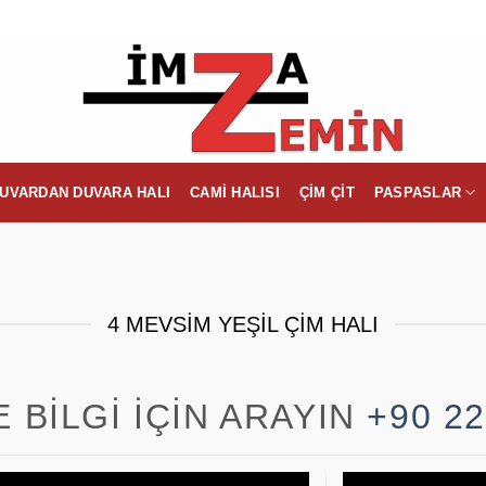
UVARDAN DUVARA HALI
CAMI HALISI
ÇIM ÇIT
PASPASLAR
4 MEVSIM YEŞIL ÇIM HALI
E BILGI İÇIN ARAYIN
+90 22