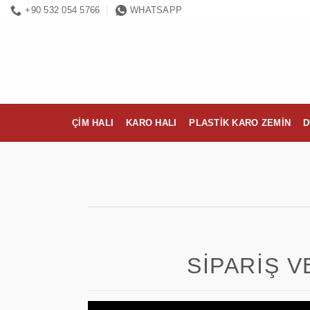
İçeriğe
+90 532 054 5766
WHATSAPP
atla
ÇIM HALI
KARO HALI
PLASTIK KARO ZEMIN
D
SIPARIŞ V