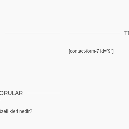
M
T
[contact-form-7 id=”9″]
SORULAR
?
zellikleri nedir?