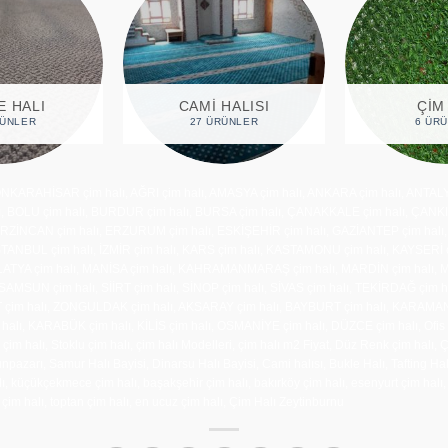
RDAN DUVARA
HALI
KARO HALI
KIVI
1 ÜRÜNLER
23 ÜRÜNLER
8
ONKARAHİSAR çim halı, AĞRI çim halı, AMASYA çim halı, ANKARA çim halı, ANTALYA
halı, BOLU çim halı, BURDUR çim halı, BURSA çim halı, ÇANAKKALE çim halı, ÇANKIR
, ERZİNCAN çim halı, ERZURUM çim halı, ESKİŞEHİR çim halı, GAZİANTEP çim ha
 İSTANBUL çim halı, İZMİR çim halı, KARS çim halı, KASTAMONU çim halı, KAYSERİ 
ALATYA çim halı, MANİSA çim halı, KAHRAMANMARAŞ çim halı, MARDİN çim halı, M
 SAMSUN çim halı, SİİRT çim halı, SİNOP çim halı, SİVAS çim halı, TEKİRDAĞ çim 
T çim halı, ZONGULDAK çim halı, AKSARAY çim halı, BAYBURT çim halı, KARAMAN 
ı, KARABÜK çim halı, KİLİS çim halı, OSMANİYE çim halı, DÜZCE çim halı, Ofis Halıs
s çim halı, Stoklu çim halı, çim halı Modelleri, çim halı m2 Fiyat, Düz Renk çim halı, Ç
pazarı, Samur Halı Bayisi, Dinarsu Halı Bayisi, Cami halısı, Bukle Halı, Tafting Halı
 küçükçekmece çim halı, başakşehir çim halı, bakırköy çim halı, esenyurt çim halı, b
 çim halı, toptan çim halı, en ucuz çim halı, Çim Halı Zeytinburnu