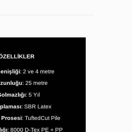
ÖZELLİKLER
enişliği
: 2 ve 4 metre
Uzunluğu
: 25 metre
olmazlığı
: 5 Yıl
plaması
: SBR Latex
 Prosesi
: TuftedCut Pile
lığı
: 8000 D-Tex PE + PP