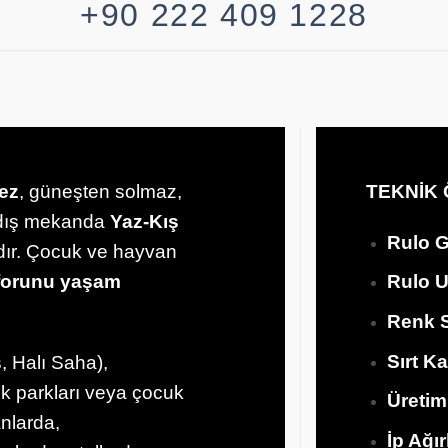
+90 222 409 1228
ez
, güneşten solmaz,
TEKNİK 
e dış mekanda
Yaz-Kış
Rulo G
ydır. Çocuk ve hayvan
forunu yaşam
Rulo 
Renk S
Sırt
Ka
, Halı Saha),
uk parkları veya çocuk
Üretim
anlarda,
İp Ağır