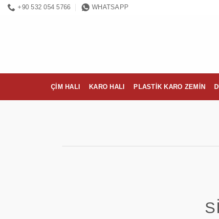
İçeriğe
+90 532 054 5766
WHATSAPP
atla
ÇIM HALI
KARO HALI
PLASTIK KARO ZEMIN
D
S