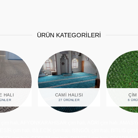
ÜRÜN KATEGORİLERİ
DETA
ÇIM ÇIT
ÇIM HALI
6 ÜRÜNLER
14 ÜRÜNLER
1
N çim halı, AFYONKARAHİSAR çim halı, AĞRI çim halı, AMASY
KESİR çim halı, BİLECİK çim halı, BİNGÖL çim halı, BİTLİS çim