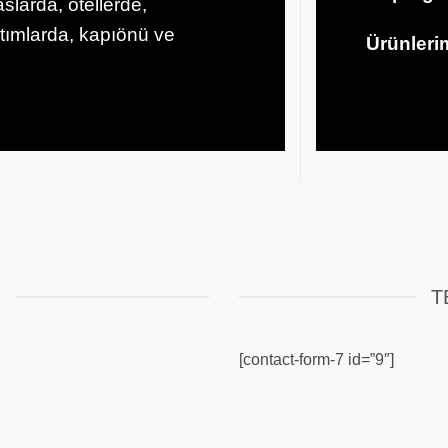
slarda, otellerde,
ıtımlarda, kapıönü ve
Ürünlerim
M
T
[contact-form-7 id=”9″]