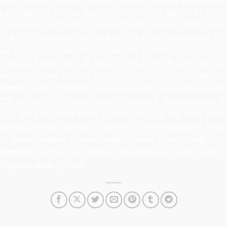
RI çim halı, ÇORUM çim halı, DENİZLİ çim halı, DİYARBAKIR
lı, ESKİŞEHİR çim halı, GAZİANTEP çim halı, GİRESUN çim 
RSİN çim halı, İSTANBUL çim halı, İZMİR çim halı, KARS çim 
OCAELİ çim halı, KONYA çim halı, KÜTAHYA çim halı, MALATYA
 MUĞLA çim halı, MUŞ çim halı, NEVŞEHİR çim halı, NİĞDE çi
im halı, SİNOP çim halı, SİVAS çim halı, TEKİRDAĞ çim halı
AK çim halı, VAN çim halı, YOZGAT çim halı, ZONGULDAK çim 
TMAN çim halı, ŞIRNAK çim halı, BARTIN çim halı, ARDAHAN
çim halı, Ofis Halısı, çim halı, Otel Halısı, Samur çim halı, İtha
u çim halı, çim halı Modelleri, çim halı m2 Fiyat, Düz Renk çim hal
pebaşı çim halı, çim halı Odunpazarı, Samur Halı Bayisi, Dinarsu
dası halısı, anaokulu halıları, anaokulu zemin kaplama,bağcılar 
 beylikdüzü çim halı, şişli çim halı, mecidiyeköy çim halı, kadıköy
 halı, mihalgazi çim halı