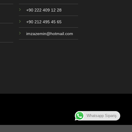
+90 222 409 12 28
+90 212 495 45 65
imzazemin@hotmail.com
Whatsapp Sipariş