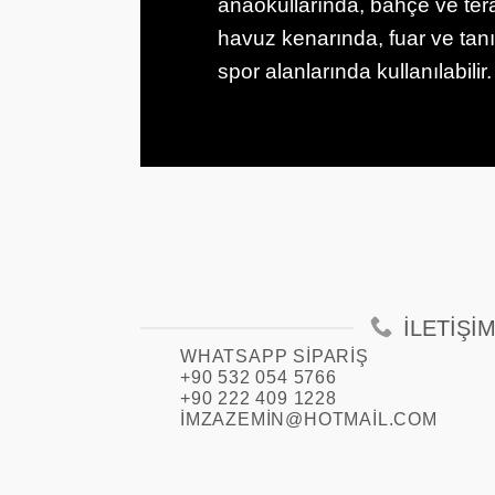
anaokullarında, bahçe ve tera
havuz kenarında, fuar ve tan
spor alanlarında kullanılabilir.
İLETIŞI
WHATSAPP SIPARIŞ
+90 532 054 5766
+90 222 409 1228
IMZAZEMIN@HOTMAIL.COM