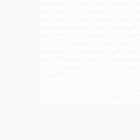
BURSA çim halı, ÇANAKKALE çim halı, ÇANKI
halı, ERZİNCAN çim halı, ERZURUM çim ha
halı, HATAY çim halı, ISPARTA çim halı, ME
KIRKLARELİ çim halı, KIRŞEHİR çim halı, K
KAHRAMANMARAŞ çim halı, MARDİN çim halı,
SAKARYA çim halı, SAMSUN çim halı, SİİRT ç
TUNCELİ çim halı, ŞANLIURFA çim halı, UŞ
KARAMAN çim halı, KIRIKKALE çim halı, BA
halı, KİLİS çim halı, OSMANİYE çim halı, DÜZCE 
Ucuz çim halı, İşyeri Halı, Ofis çim halı, Stokl
Renkleri, İmza Zemin, İmza Zemin çim halı, Te
Halı, Desenli Bukle Halı, Kreş halısı, oyun o
çim halı, bakırköy çim halı, esenyurt çim halı,
ataşehir çim halı, toptan çim halı, en ucuz çim