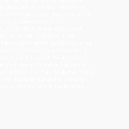
 çim halı, EDİRNE çim halı, ELAZIĞ çim
halı, GÜMÜŞHANE çim halı, HAKKARİ çim
halı, KASTAMONU çim halı, KAYSERİ çim halı,
 çim halı, MANİSA çim halı,
m halı, ORDU çim halı, RİZE çim halı,
, TOKAT çim halı, TRABZON çim halı,
halı, AKSARAY çim halı, BAYBURT çim halı,
 çim halı, YALOVA çim halı, KARABÜK çim
l çim halı, Yerli çim halı, 50×50 çim halı,
ı, Çizgili çim halı, Renkli çim halı, çim halı
 Halı Bayisi, Cami halısı, Bukle Halı, Tafting
çim halı, küçükçekmece çim halı, başakşehir
 çim halı, maltepe çim halı, pendik çim halı,