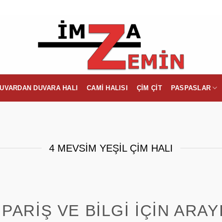
UVARDAN DUVARA HALI
CAMI HALISI
ÇIM ÇIT
PASPASLAR
4 MEVSIM YEŞIL ÇIM HALI
IPARIŞ VE BILGI İÇIN ARAY