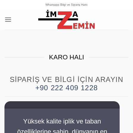
İçeriğe
Whatsapp Bilgi ve Sipariş Hattı
atla
KARO HALI
SIPARIŞ VE BILGI İÇIN ARAYIN
+90 222 409 1228
Yüksek kalite iplik ve taban
özelliklerine sahip, dünyanın en