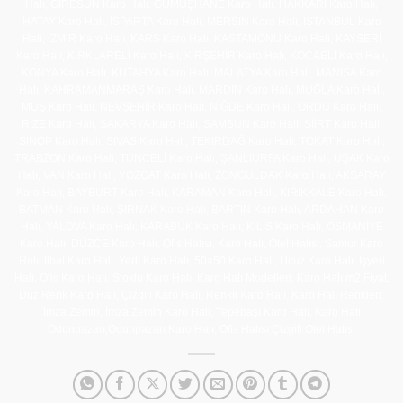
Halı, GİRESUN Karo Halı, GÜMÜŞHANE Karo Halı, HAKKARİ Karo Halı,
HATAY Karo Halı, ISPARTA Karo Halı, MERSİN Karo Halı, İSTANBUL Karo
Halı, İZMİR Karo Halı, KARS Karo Halı, KASTAMONU Karo Halı, KAYSERİ
Karo Halı, KIRKLARELİ Karo Halı, KIRŞEHİR Karo Halı, KOCAELİ Karo Halı,
KONYA Karo Halı, KÜTAHYA Karo Halı, MALATYA Karo Halı, MANİSA Karo
Halı, KAHRAMANMARAŞ Karo Halı, MARDİN Karo Halı, MUĞLA Karo Halı,
MUŞ Karo Halı, NEVŞEHİR Karo Halı, NİĞDE Karo Halı, ORDU Karo Halı,
RİZE Karo Halı, SAKARYA Karo Halı, SAMSUN Karo Halı, SİİRT Karo Halı,
SİNOP Karo Halı, SİVAS Karo Halı, TEKİRDAĞ Karo Halı, TOKAT Karo Halı,
TRABZON Karo Halı, TUNCELİ Karo Halı, ŞANLIURFA Karo Halı, UŞAK Karo
Halı, VAN Karo Halı, YOZGAT Karo Halı, ZONGULDAK Karo Halı, AKSARAY
Karo Halı, BAYBURT Karo Halı, KARAMAN Karo Halı, KIRIKKALE Karo Halı,
BATMAN Karo Halı, ŞIRNAK Karo Halı, BARTIN Karo Halı, ARDAHAN Karo
Halı, YALOVA Karo Halı, KARABÜK Karo Halı, KİLİS Karo Halı, OSMANİYE
Karo Halı, DÜZCE Karo Halı, Ofis Halısı, Karo Halı, Otel Halısı, Samur Karo
Halı, İthal Karo Halı, Yerli Karo Halı, 50×50 Karo Halı, Ucuz Karo Halı, İşyeri
Halı, Ofis Karo Halı, Stoklu Karo Halı, Karo Halı Modelleri, Karo Halı m2 Fiyat,
Düz Renk Karo Halı, Çizgili Karo Halı, Renkli Karo Halı, Karo Halı Renkleri,
İmza Zemin, İmza Zemin Karo Halı, Tepebaşı Karo Halı, Karo Halı
Odunpazarı,Odunpazarı Karo Halı, Ofis Halısı Çizgili Otel Halısı