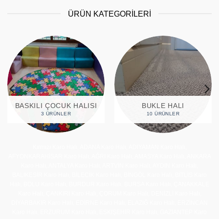
ÜRÜN KATEGORİLERİ
BASKILI ÇOCUK HALISI
BUKLE HALI
3 ÜRÜNLER
10 ÜRÜNLER
Kırmızı Karo Halı, ADANA Karo Halı, ADIYAMAN Karo Halı,
AFYONKARAHİSAR Karo Halı, AĞRI Karo Halı, AMASYA Karo Halı, ANKARA
Karo Halı, ANTALYA Karo Halı, ARTVİN Karo Halı, AYDIN Karo Halı,
BALIKESİR Karo Halı, BİLECİK Karo Halı, BİNGÖL Karo Halı, BİTLİS Karo
Halı, BOLU Karo Halı, BURDUR Karo Halı, BURSA Karo Halı, ÇANAKKALE
Karo Halı, ÇANKIRI Karo Halı, ÇORUM Karo Halı, DENİZLİ Karo Halı,
DİYARBAKIR Karo Halı, EDİRNE Karo Halı, ELAZIĞ Karo Halı, ERZİNCAN
Karo Halı, ERZURUM Karo Halı, ESKİŞEHİR Karo Halı, GAZİANTEP Karo