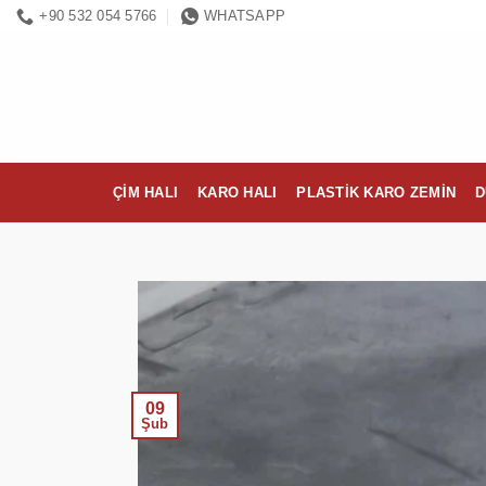
İçeriğe
+90 532 054 5766
WHATSAPP
atla
ÇIM HALI
KARO HALI
PLASTIK KARO ZEMIN
D
09
Şub