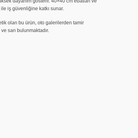
 yüksek dayanım gösterir. 40×40 cm ebatları ve
ile iş güvenliğine katkı sunar.
tik olan bu ürün, oto galerilerden tamir
u ve sarı bulunmaktadır.