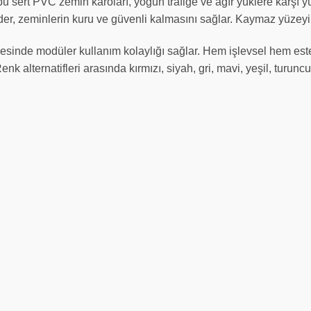
n bu sert PVC zemin karoları, yoğun trafiğe ve ağır yüklere karşı
eder, zeminlerin kuru ve güvenli kalmasını sağlar. Kaymaz yüzeyi 
sayesinde modüler kullanım kolaylığı sağlar. Hem işlevsel hem este
enk alternatifleri arasında kırmızı, siyah, gri, mavi, yeşil, turunc