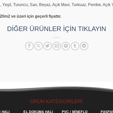
i, Yeşil, Turuncu, Sarı, Beyaz, Açık Mavi, Turkuaz, Pembe, Açık 
0m2 ve üzeri için geçerli fiyattır.
DİĞER ÜRÜNLER İÇİN TIKLAYIN
ÜRÜN KATEGORİLERİ
M HALI
EL DOKUMA HALI
PVC / MINEFLO
PASPA