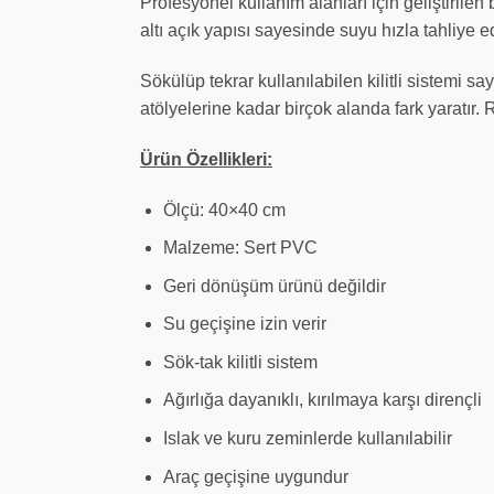
Profesyonel kullanım alanları için geliştirile
altı açık yapısı sayesinde suyu hızla tahliye 
Sökülüp tekrar kullanılabilen kilitli sistemi 
atölyelerine kadar birçok alanda fark yaratır. R
Ürün Özellikleri:
Ölçü: 40×40 cm
Malzeme: Sert PVC
Geri dönüşüm ürünü değildir
Su geçişine izin verir
Sök-tak kilitli sistem
Ağırlığa dayanıklı, kırılmaya karşı dirençli
Islak ve kuru zeminlerde kullanılabilir
Araç geçişine uygundur