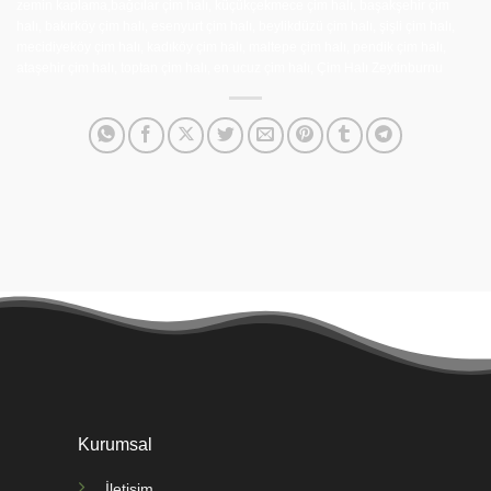
zemin kaplama,bağcılar çim halı, küçükçekmece çim halı, başakşehir çim
halı, bakırköy çim halı, esenyurt çim halı, beylikdüzü çim halı, şişli çim halı,
mecidiyeköy çim halı, kadıköy çim halı, maltepe çim halı, pendik çim halı,
ataşehir çim halı, toptan çim halı, en ucuz çim halı, Çim Halı Zeytinburnu
Kurumsal
İletişim