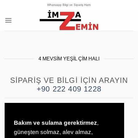
İçeriğe
Whatsapp Bilgi ve Sipariş Hattı
atla
4 MEVSIM YEŞIL ÇIM HALI
SIPARIŞ VE BILGI İÇIN ARAYIN
+90 222 409 1228
Bakım ve sulama gerektirmez
,
güneşten solmaz, alev almaz,