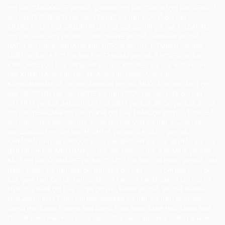
çim halı, ÇANAKKALE çim halı, ÇANKIRI çim halı, ÇORUM çim halı, DENİZLİ
çim halı, DİYARBAKIR çim halı, EDİRNE çim halı, ELAZIĞ çim halı,
ERZİNCAN çim halı, ERZURUM çim halı, ESKİŞEHİR çim halı, GAZİANTEP
çim halı, GİRESUN çim halı, GÜMÜŞHANE çim halı, HAKKARİ çim halı,
HATAY çim halı, ISPARTA çim halı, MERSİN çim halı, İSTANBUL çim halı,
İZMİR çim halı, KARS çim halı, KASTAMONU çim halı, KAYSERİ çim halı,
KIRKLARELİ çim halı, KIRŞEHİR çim halı, KOCAELİ çim halı, KONYA çim
halı, KÜTAHYA çim halı, MALATYA çim halı, MANİSA çim halı,
KAHRAMANMARAŞ çim halı, MARDİN çim halı, MUĞLA çim halı, MUŞ çim
halı, NEVŞEHİR çim halı, NİĞDE çim halı, ORDU çim halı, RİZE çim halı,
SAKARYA çim halı, SAMSUN çim halı, SİİRT çim halı, SİNOP çim halı, SİVAS
çim halı, TEKİRDAĞ çim halı, TOKAT çim halı, TRABZON çim halı, TUNCELİ
çim halı, ŞANLIURFA çim halı, UŞAK çim halı, VAN çim halı, YOZGAT çim
halı, ZONGULDAK çim halı, AKSARAY çim halı, BAYBURT çim halı,
KARAMAN çim halı, KIRIKKALE çim halı, BATMAN çim halı, ŞIRNAK çim halı,
BARTIN çim halı, ARDAHAN çim halı, YALOVA çim halı, KARABÜK çim halı,
KİLİS çim halı, OSMANİYE çim halı, DÜZCE çim halı, Ofis Halısı, çim halı, Otel
Halısı, Samur çim halı, İthal çim halı, Yerli çim halı, 50×50 çim halı, Ucuz çim
halı, İşyeri Halı, Ofis çim halı, Stoklu çim halı, çim halı Modelleri, çim halı m2
Fiyat, Düz Renk çim halı, Çizgili çim halı, Renkli çim halı, çim halı Renkleri,
İmza Zemin, İmza Zemin çim halı, Tepebaşı çim halı, çim halı Odunpazarı,
Samur Halı Bayisi, Dinarsu Halı Bayisi, Cami halısı, Bukle Halı, Tafting Halı,
Desenli Bukle Halı, Kreş halısı, oyun odası halısı, anaokulu halıları, anaokulu