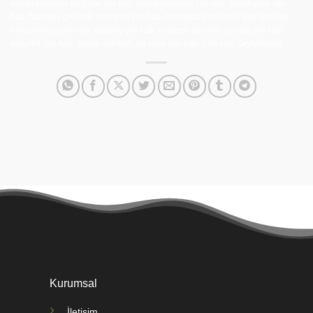
zemin kaplama,bağcılar çim halı, küçükçekmece çim halı, başakşehir çim
halı, bakırköy çim halı, esenyurt çim halı, beylikdüzü çim halı, şişli çim halı,
mecidiyeköy çim halı, kadıköy çim halı, maltepe çim halı, pendik çim halı,
ataşehir çim halı, toptan çim halı, en ucuz çim halı, Çim Halı Zeytinburnu
Kurumsal
İletişim