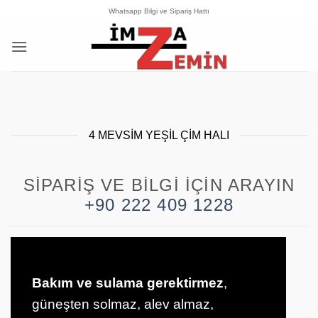
İçeriğe
Whatsapp Bilgi ve Sipariş Hattı
atla
4 MEVSIM YEŞIL ÇIM HALI
SIPARIŞ VE BILGI İÇIN ARAYIN
+90 222 409 1228
Bakım ve sulama gerektirmez
,
güneşten solmaz, alev almaz,