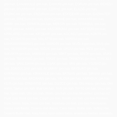
çim halı, ÇANAKKALE çim halı, ÇANKIRI çim halı, ÇORUM çim halı, DENİZLİ
çim halı, DİYARBAKIR çim halı, EDİRNE çim halı, ELAZIĞ çim halı,
ERZİNCAN çim halı, ERZURUM çim halı, ESKİŞEHİR çim halı, GAZİANTEP
çim halı, GİRESUN çim halı, GÜMÜŞHANE çim halı, HAKKARİ çim halı,
HATAY çim halı, ISPARTA çim halı, MERSİN çim halı, İSTANBUL çim halı,
İZMİR çim halı, KARS çim halı, KASTAMONU çim halı, KAYSERİ çim halı,
KIRKLARELİ çim halı, KIRŞEHİR çim halı, KOCAELİ çim halı, KONYA çim
halı, KÜTAHYA çim halı, MALATYA çim halı, MANİSA çim halı,
KAHRAMANMARAŞ çim halı, MARDİN çim halı, MUĞLA çim halı, MUŞ çim
halı, NEVŞEHİR çim halı, NİĞDE çim halı, ORDU çim halı, RİZE çim halı,
SAKARYA çim halı, SAMSUN çim halı, SİİRT çim halı, SİNOP çim halı, SİVAS
çim halı, TEKİRDAĞ çim halı, TOKAT çim halı, TRABZON çim halı, TUNCELİ
çim halı, ŞANLIURFA çim halı, UŞAK çim halı, VAN çim halı, YOZGAT çim
halı, ZONGULDAK çim halı, AKSARAY çim halı, BAYBURT çim halı,
KARAMAN çim halı, KIRIKKALE çim halı, BATMAN çim halı, ŞIRNAK çim halı,
BARTIN çim halı, ARDAHAN çim halı, YALOVA çim halı, KARABÜK çim halı,
KİLİS çim halı, OSMANİYE çim halı, DÜZCE çim halı, Ofis Halısı, çim halı, Otel
Halısı, Samur çim halı, İthal çim halı, Yerli çim halı, 50×50 çim halı, Ucuz çim
halı, İşyeri Halı, Ofis çim halı, Stoklu çim halı, çim halı Modelleri, çim halı m2
Fiyat, Düz Renk çim halı, Çizgili çim halı, Renkli çim halı, çim halı Renkleri,
İmza Zemin, İmza Zemin çim halı, Tepebaşı çim halı, çim halı Odunpazarı,
Samur Halı Bayisi, Dinarsu Halı Bayisi, Cami halısı, Bukle Halı, Tafting Halı,
Desenli Bukle Halı, Kreş halısı, oyun odası halısı, anaokulu halıları, anaokulu