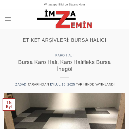
İçeriğe
Whatsapp Bilgi ve Sipariş Hattı
atla
ETIKET ARŞIVLERI:
BURSA HALICI
KARO HALI
Bursa Karo Halı, Karo Halıfleks Bursa
İnegöl
IZABAD
TARAFINDAN
EYLÜL 15, 2025
TARIHINDE YAYINLANDI
15
Eyl