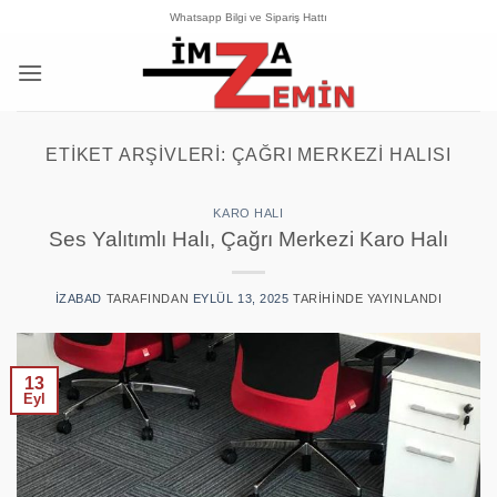
İçeriğe
Whatsapp Bilgi ve Sipariş Hattı
atla
ETIKET ARŞIVLERI:
ÇAĞRI MERKEZI HALISI
KARO HALI
Ses Yalıtımlı Halı, Çağrı Merkezi Karo Halı
IZABAD
TARAFINDAN
EYLÜL 13, 2025
TARIHINDE YAYINLANDI
13
Eyl