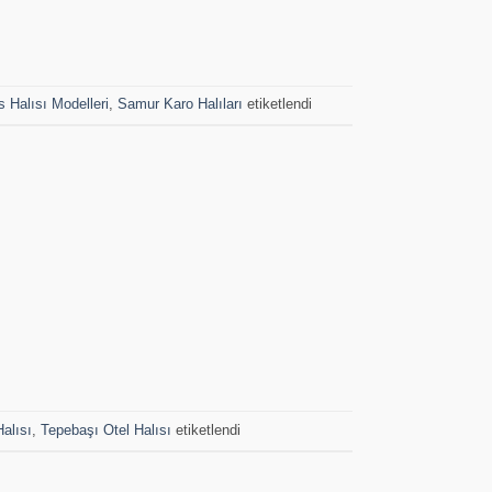
s Halısı Modelleri
,
Samur Karo Halıları
etiketlendi
alısı
,
Tepebaşı Otel Halısı
etiketlendi