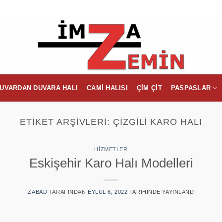
UVARDAN DUVARA HALI
CAMI HALISI
ÇIM ÇIT
PASPASLAR
ETIKET ARŞIVLERI:
ÇIZGILI KARO HALI
HIZMETLER
Eskişehir Karo Halı Modelleri
IZABAD
TARAFINDAN
EYLÜL 6, 2022
TARIHINDE YAYINLANDI