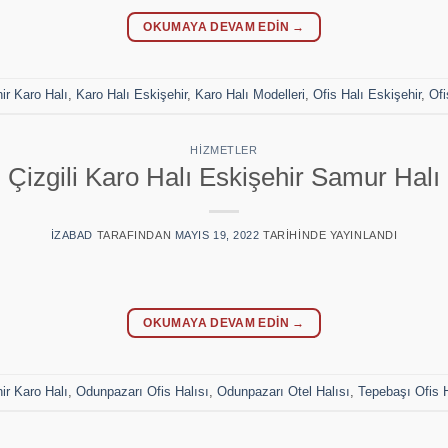
OKUMAYA DEVAM EDIN
→
ir Karo Halı
,
Karo Halı Eskişehir
,
Karo Halı Modelleri
,
Ofis Halı Eskişehir
,
Ofi
HIZMETLER
Çizgili Karo Halı Eskişehir Samur Halı
IZABAD
TARAFINDAN
MAYIS 19, 2022
TARIHINDE YAYINLANDI
OKUMAYA DEVAM EDIN
→
ir Karo Halı
,
Odunpazarı Ofis Halısı
,
Odunpazarı Otel Halısı
,
Tepebaşı Ofis H