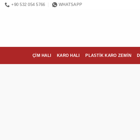
İçeriğe
+90 532 054 5766
WHATSAPP
atla
ÇIM HALI
KARO HALI
PLASTIK KARO ZEMIN
D