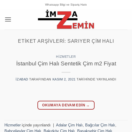
İçeriğe
Whatsapp Bilgi ve Sipariş Hattı
atla
ETIKET ARŞIVLERI:
SARIYER ÇIM HALI
HIZMETLER
İstanbul Çim Halı Sentetik Çim m2 Fiyat
IZABAD
TARAFINDAN
KASIM 2, 2021
TARIHINDE YAYINLANDI
OKUMAYA DEVAM EDIN
→
Hizmetler
içinde yayınlandı
|
Adalar Çim Halı
,
Bağcılar Çim Halı
,
Bahçelievler Çim Halı
,
Bakırköy Çim Halı
,
Başakşehir Çim Halı
,