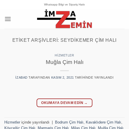
İçeriğe
Whatsapp Bilgi ve Sipariş Hattı
atla
ETIKET ARŞIVLERI:
SEYDIKEMER ÇIM HALI
HIZMETLER
Muğla Çim Halı
IZABAD
TARAFINDAN
KASIM 2, 2021
TARIHINDE YAYINLANDI
OKUMAYA DEVAM EDIN
→
Hizmetler
içinde yayınlandı
|
Bodrum Çim Halı
,
Kavaklıdere Çim Halı
,
Köyceğiz Çim Halı
,
Marmaris Çim Halı
,
Milas Çim Halı
,
Muğla Çim Halı
,