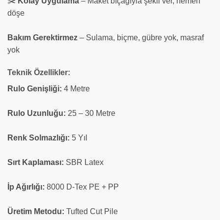
✂️
Kolay Uygulama
– Maket bıçağıyla şekil ver, hemen
döşe
Bakım Gerektirmez
– Sulama, biçme, gübre yok, masraf
yok
Teknik Özellikler:
Rulo Genişliği:
4 Metre
Rulo Uzunluğu:
25 – 30 Metre
Renk Solmazlığı:
5 Yıl
Sırt Kaplaması:
SBR Latex
İp Ağırlığı:
8000 D-Tex PE + PP
Üretim Metodu:
Tufted Cut Pile