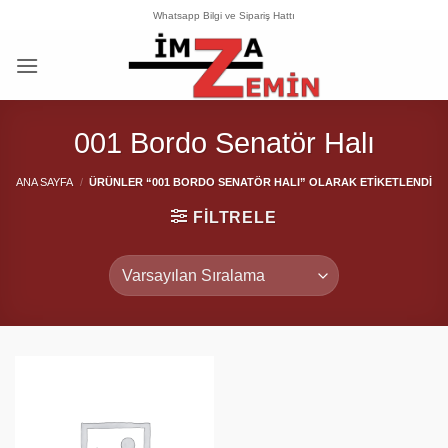
İçeriğe
Whatsapp Bilgi ve Sipariş Hattı
atla
001 Bordo Senatör Halı
ANA SAYFA
/
ÜRÜNLER “001 BORDO SENATÖR HALI” OLARAK ETIKETLENDI
FILTRELE