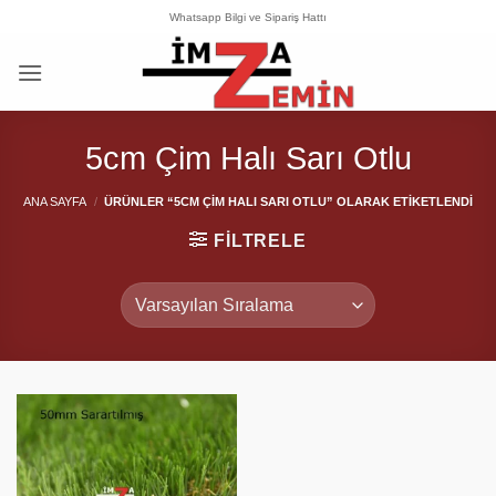
İçeriğe
Whatsapp Bilgi ve Sipariş Hattı
atla
5cm Çim Halı Sarı Otlu
ANA SAYFA
/
ÜRÜNLER “5CM ÇIM HALI SARI OTLU” OLARAK ETIKETLENDI
FILTRELE