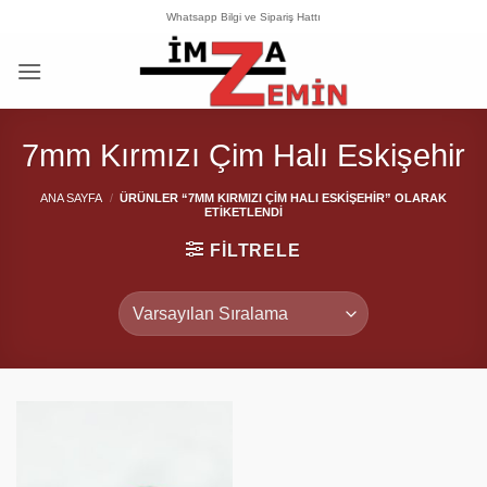
İçeriğe
Whatsapp Bilgi ve Sipariş Hattı
atla
7mm Kırmızı Çim Halı Eskişehir
ANA SAYFA
/
ÜRÜNLER “7MM KIRMIZI ÇIM HALI ESKIŞEHIR” OLARAK
ETIKETLENDI
FILTRELE