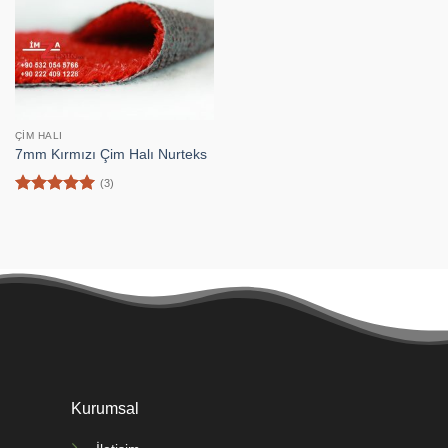
ÇIM HALI
7mm Kırmızı Çim Halı Nurteks
(3)
5 üzerinden
5
oy aldı
Kurumsal