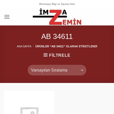
İçeriğe
Whatsapp Bilgi ve Sipariş Hattı
atla
AB 34611
ANA SAYFA
/
ÜRÜNLER “AB 34611” OLARAK ETIKETLENDI
FILTRELE