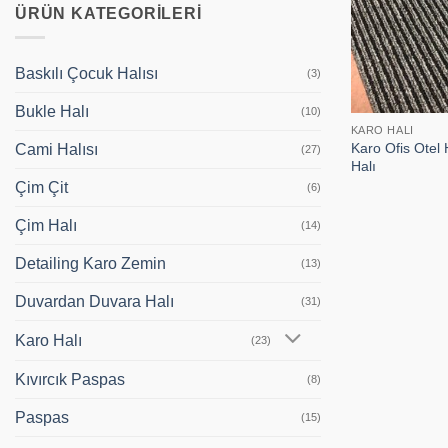
ÜRÜN KATEGORILERI
Baskılı Çocuk Halısı
(3)
Bukle Halı
(10)
KARO HALI
Karo Ofis Otel 
Cami Halısı
(27)
Halı
Çim Çit
(6)
Çim Halı
(14)
Detailing Karo Zemin
(13)
Duvardan Duvara Halı
(31)
Karo Halı
(23)
Kıvırcık Paspas
(8)
Paspas
(15)