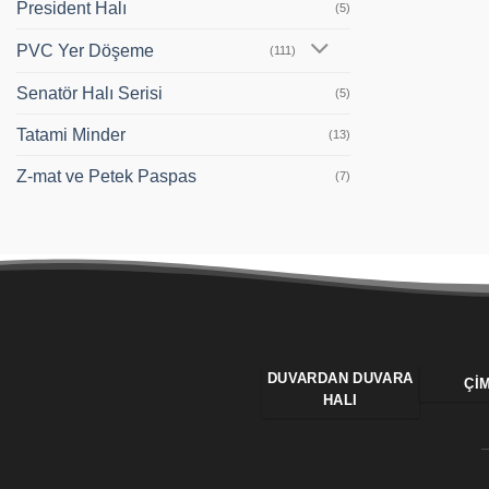
President Halı
(5)
PVC Yer Döşeme
(111)
Senatör Halı Serisi
(5)
Tatami Minder
(13)
Z-mat ve Petek Paspas
(7)
DUVARDAN DUVARA
ÇI
HALI