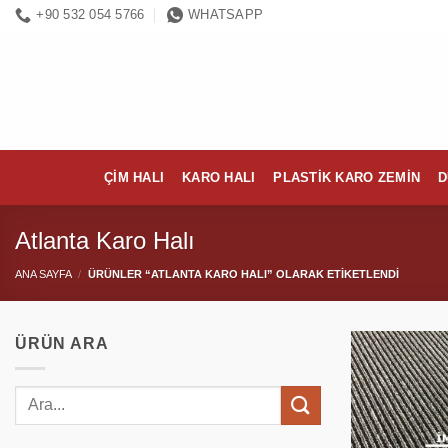
İçeriğe
+90 532 054 5766
WHATSAPP
atla
ÇIM HALI
KARO HALI
PLASTIK KARO ZEMIN
D
Atlanta Karo Halı
ANA SAYFA
/
ÜRÜNLER “ATLANTA KARO HALI” OLARAK ETIKETLENDI
ÜRÜN ARA