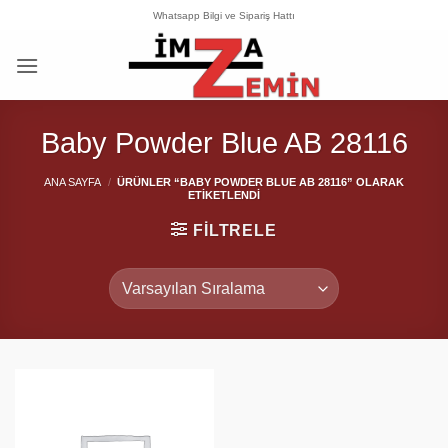
İçeriğe
Whatsapp Bilgi ve Sipariş Hattı
atla
Baby Powder Blue AB 28116
ANA SAYFA
/
ÜRÜNLER “BABY POWDER BLUE AB 28116” OLARAK
ETIKETLENDI
FILTRELE