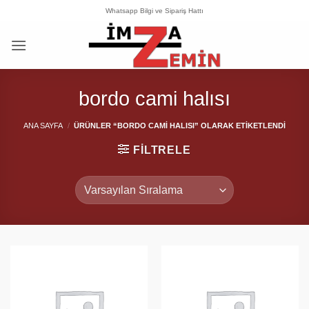
İçeriğe
Whatsapp Bilgi ve Sipariş Hattı
atla
bordo cami halısı
ANA SAYFA
/
ÜRÜNLER “BORDO CAMI HALISI” OLARAK ETIKETLENDI
FILTRELE