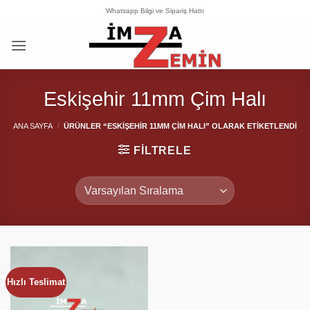
İçeriğe
Whatsapp Bilgi ve Sipariş Hattı
atla
Eskişehir 11mm Çim Halı
ANA SAYFA
/
ÜRÜNLER “ESKIŞEHIR 11MM ÇIM HALI” OLARAK ETIKETLENDI
FILTRELE
Hızlı Teslimat