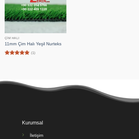
ÇIM HALI
11mm Çim Halı Yeşil Nurteks
(1)
5 üzerinden
5
oy aldı
Kurumsal
İletişim