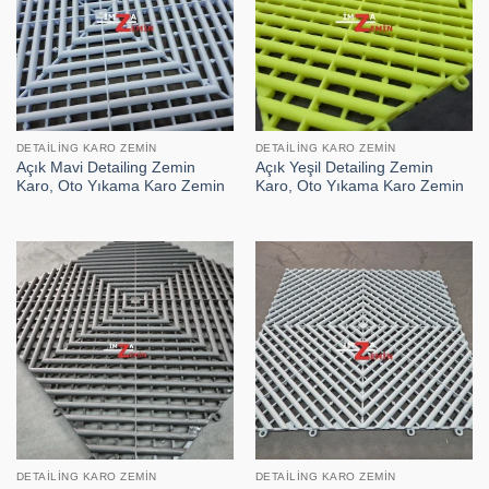
DETAILING KARO ZEMIN
DETAILING KARO ZEMIN
Açık Mavi Detailing Zemin
Açık Yeşil Detailing Zemin
Karo, Oto Yıkama Karo Zemin
Karo, Oto Yıkama Karo Zemin
DETAILING KARO ZEMIN
DETAILING KARO ZEMIN