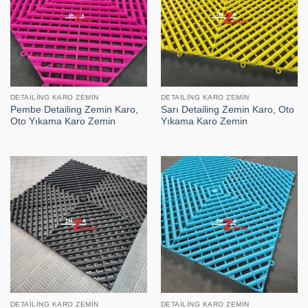
DETAILING KARO ZEMIN
DETAILING KARO ZEMIN
Pembe Detailing Zemin Karo,
Sarı Detailing Zemin Karo, Oto
Oto Yıkama Karo Zemin
Yıkama Karo Zemin
DETAILING KARO ZEMIN
DETAILING KARO ZEMIN