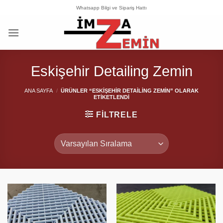
İçeriğe
Whatsapp Bilgi ve Sipariş Hattı
atla
Eskişehir Detailing Zemin
ANA SAYFA
/
ÜRÜNLER “ESKIŞEHIR DETAILING ZEMIN” OLARAK
ETIKETLENDI
FILTRELE