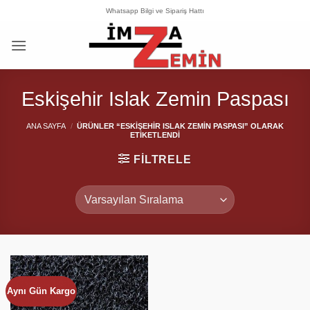
İçeriğe
Whatsapp Bilgi ve Sipariş Hattı
atla
Eskişehir Islak Zemin Paspası
ANA SAYFA
/
ÜRÜNLER “ESKIŞEHIR ISLAK ZEMIN PASPASI” OLARAK
ETIKETLENDI
FILTRELE
Aynı Gün Kargo