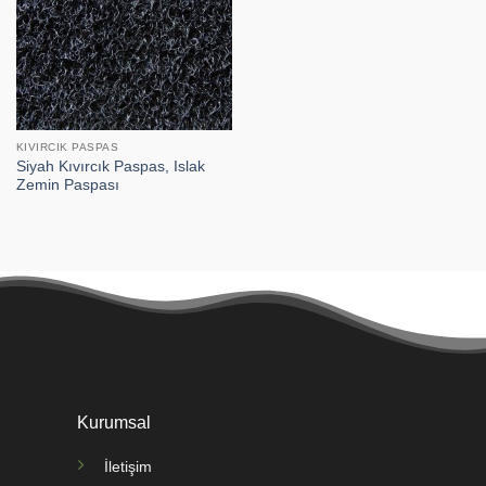
KIVIRCIK PASPAS
Siyah Kıvırcık Paspas, Islak
Zemin Paspası
Kurumsal
İletişim