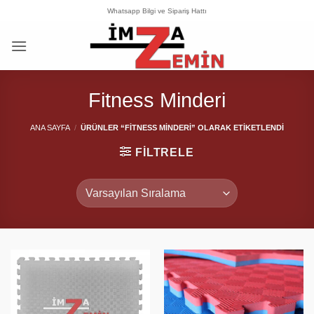
İçeriğe
Whatsapp Bilgi ve Sipariş Hattı
atla
Fitness Minderi
ANA SAYFA
/
ÜRÜNLER “FITNESS MINDERI” OLARAK ETIKETLENDI
FILTRELE