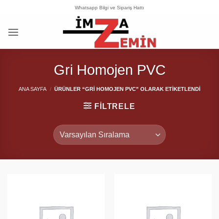
İçeriğe
Whatsapp Bilgi ve Sipariş Hattı
atla
Gri Homojen PVC
ANA SAYFA
/
ÜRÜNLER “GRI HOMOJEN PVC” OLARAK ETIKETLENDI
FILTRELE