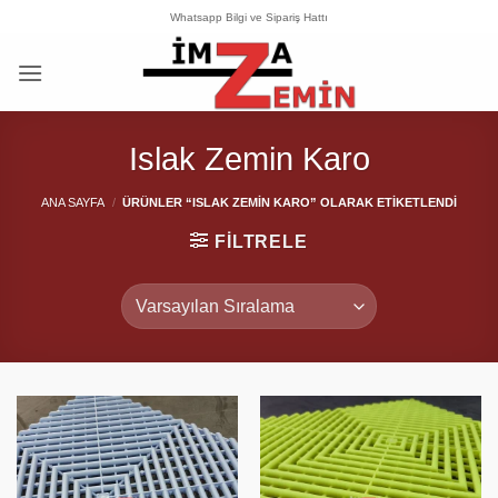
İçeriğe
Whatsapp Bilgi ve Sipariş Hattı
atla
Islak Zemin Karo
ANA SAYFA
/
ÜRÜNLER “ISLAK ZEMIN KARO” OLARAK ETIKETLENDI
FILTRELE