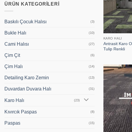
ÜRÜN KATEGORILERI
Baskılı Çocuk Halısı
(3)
Bukle Halı
(10)
KARO HALI
Antrasit Karo Of
Cami Halısı
(27)
Tulip Renkli
Çim Çit
(6)
Çim Halı
(14)
Detailing Karo Zemin
(13)
Duvardan Duvara Halı
(31)
Karo Halı
(23)
Kıvırcık Paspas
(8)
Paspas
(15)