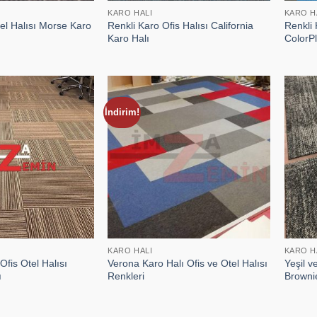
KARO HALI
KARO H
el Halısı Morse Karo
Renkli Karo Ofis Halısı California
Renkli 
Karo Halı
ColorPl
İndirim!
KARO HALI
KARO H
fis Otel Halısı
Verona Karo Halı Ofis ve Otel Halısı
Yeşil v
ı
Renkleri
Browni