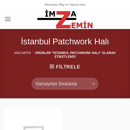
İçeriğe
Whatsapp Bilgi ve Sipariş Hattı
atla
İstanbul Patchwork Halı
ANA SAYFA
/
ÜRÜNLER “İSTANBUL PATCHWORK HALI” OLARAK
ETIKETLENDI
FILTRELE