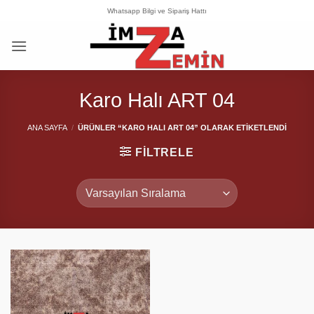
İçeriğe
Whatsapp Bilgi ve Sipariş Hattı
atla
Karo Halı ART 04
ANA SAYFA
/
ÜRÜNLER “KARO HALI ART 04” OLARAK ETIKETLENDI
FILTRELE