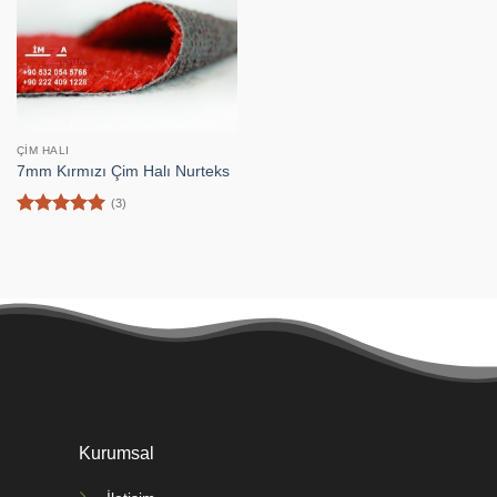
ÇIM HALI
7mm Kırmızı Çim Halı Nurteks
(3)
5 üzerinden
5
oy aldı
Kurumsal