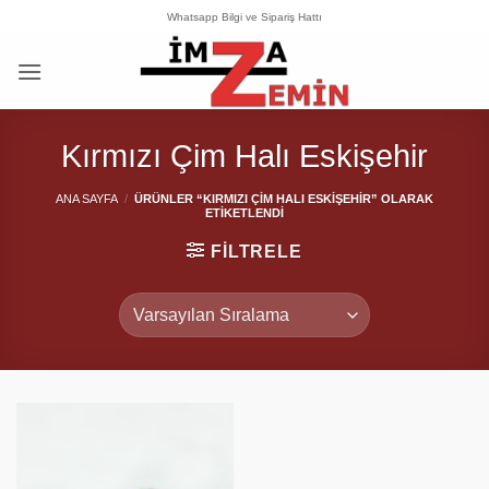
İçeriğe
Whatsapp Bilgi ve Sipariş Hattı
atla
Kırmızı Çim Halı Eskişehir
ANA SAYFA
/
ÜRÜNLER “KIRMIZI ÇIM HALI ESKIŞEHIR” OLARAK
ETIKETLENDI
FILTRELE