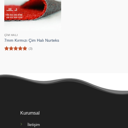
ÇIM HALI
7mm Kırmızı Çim Halı Nurteks
(3)
5 üzerinden
5
oy aldı
Kurumsal
İletişim