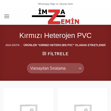
İçeriğe
Whatsapp Bilgi ve Sipariş Hattı
atla
Kırmızı Heterojen PVC
ANA SAYFA
/
ÜRÜNLER “KIRMIZI HETEROJEN PVC” OLARAK ETIKETLENDI
FILTRELE