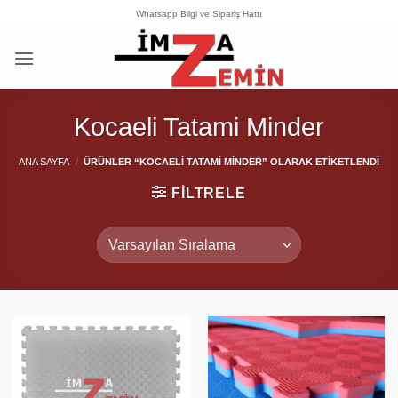
İçeriğe
Whatsapp Bilgi ve Sipariş Hattı
atla
Kocaeli Tatami Minder
ANA SAYFA
/
ÜRÜNLER “KOCAELI TATAMI MINDER” OLARAK ETIKETLENDI
FILTRELE