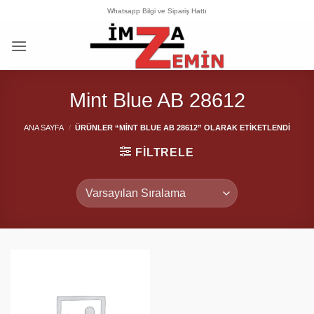
İçeriğe
Whatsapp Bilgi ve Sipariş Hattı
atla
Mint Blue AB 28612
ANA SAYFA
/
ÜRÜNLER “MINT BLUE AB 28612” OLARAK ETIKETLENDI
FILTRELE