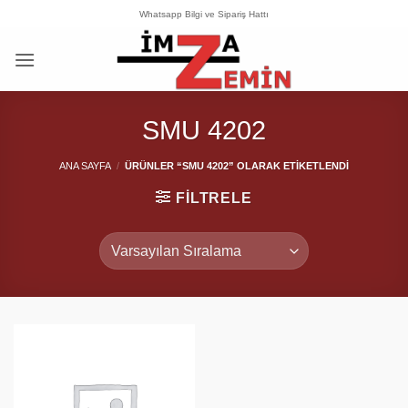
İçeriğe
Whatsapp Bilgi ve Sipariş Hattı
atla
SMU 4202
ANA SAYFA
/
ÜRÜNLER “SMU 4202” OLARAK ETIKETLENDI
FILTRELE