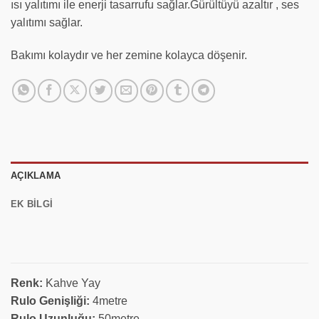
ısı yalıtımı ile enerji tasarrufu sağlar.Gürültüyü azaltır , ses
yalıtımı sağlar.
Bakımı kolaydır ve her zemine kolayca döşenir.
AÇIKLAMA
EK BILGI
Renk:
Kahve Yay
Rulo Genişliği:
4metre
Rulo Uzunluğu:
50metre