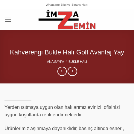
İçeriğe
Whatsapp Bilgi ve Sipariş Hattı
atla
Kahverengi Bukle Halı Golf Avantaj Yay
ANA SAYFA
/
BUKLE HALI
Yerden ısıtmaya uygun olan halılarımız evinizi, ofisinizi
uygun koşullarda renklendirmektedir.
Ürünlerimiz aşınmaya dayanıklıdır, basınç altında esner ,